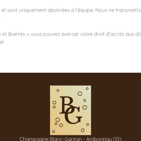
 et sont uniquement destinées à l’équipe. Nous ne transmett
.
 et libertés », vous pouvez exercer votre droit d’accès aux d
il
Champagne Blanc-Garitan - Ambonnay (51)