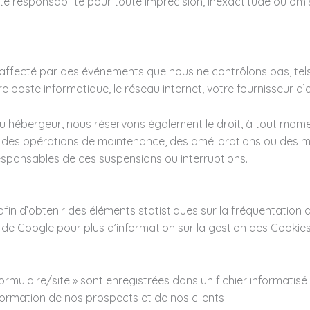
e responsabilité pour toute imprécision, inexactitude ou omi
 affecté par des événements que nous ne contrôlons pas, te
e poste informatique, le réseau internet, votre fournisseur d’
ou hébergeur, nous réservons également le droit, à tout mom
r des opérations de maintenance, des améliorations ou des mod
esponsables de ces suspensions ou interruptions.
cs afin d’obtenir des éléments statistiques sur la fréquentation
 de Google pour plus d’information sur la gestion des Cookie
formulaire/site » sont enregistrées dans un fichier informatisé p
information de nos prospects et de nos clients